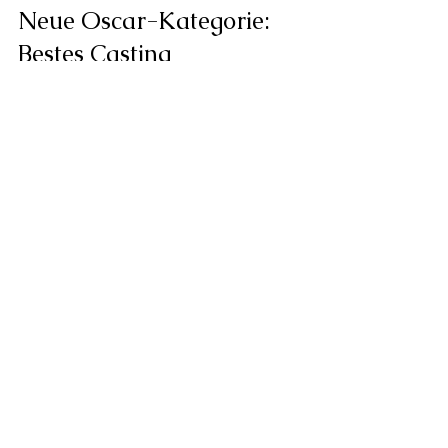
Neue Oscar-Kategorie: 
Bestes Casting
Eine Neuerung sorgte bei der 
diesjährigen Verleihung für 
besondere Aufmerksamkeit: 
Erstmals wurde ein Oscar für 
Bestes 
Casting
 vergeben. Damit würdigt die 
Academy die wichtige Arbeit von 
Casting-Direktorinnen und -
Direktoren, die maßgeblich zur 
Besetzung eines Films beitragen. Der 
Oscar für Bestes Casting
 ging 2026 
an 
Cassandra Kulukundis
 für den 
Film 
One Battle After Another
.
Oscars
Oscars 2026
Michael B. Jordan
Sinners
Academy Awards
Jessie Buckley
Awards & Events