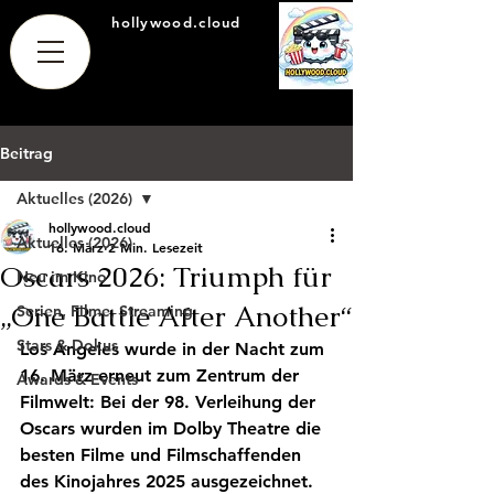
hollywood.cloud
Beitrag
Aktuelles (2026)
hollywood.cloud
Aktuelles (2026)
16. März
2 Min. Lesezeit
Oscars 2026: Triumph für
Neu im Kino
„One Battle After Another“
Serien, Filme, Streaming
Stars & Dokus
Los Angeles wurde in der Nacht zum 
16. März erneut zum Zentrum der 
Awards & Events
Filmwelt: Bei der 98. Verleihung der 
Oscars wurden im Dolby Theatre die 
besten Filme und Filmschaffenden 
des Kinojahres 2025 ausgezeichnet. 