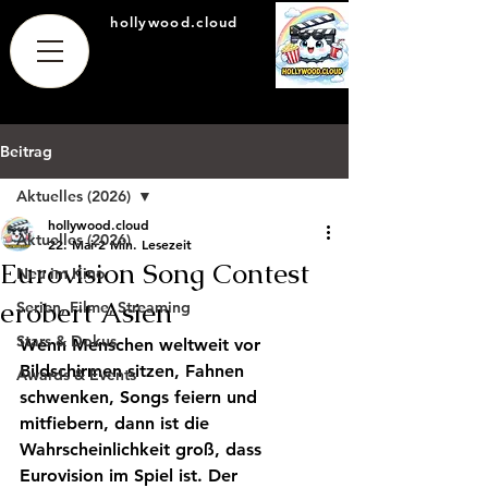
hollywood.cloud
Beitrag
Aktuelles (2026)
hollywood.cloud
Aktuelles (2026)
22. Mai
2 Min. Lesezeit
Eurovision Song Contest
Neu im Kino
erobert Asien
Serien, Filme, Streaming
Stars & Dokus
Wenn Menschen weltweit vor 
Bildschirmen sitzen, Fahnen 
Awards & Events
schwenken, Songs feiern und 
mitfiebern, dann ist die 
Wahrscheinlichkeit groß, dass 
Eurovision im Spiel ist. Der 