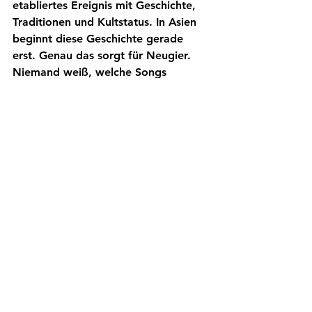
etabliertes Ereignis mit Geschichte, 
Traditionen und Kultstatus. In Asien 
beginnt diese Geschichte gerade 
erst. Genau das sorgt für Neugier. 
Niemand weiß, welche Songs 
überraschen werden. Niemand kennt 
die künftigen Stars. Niemand kann 
vorhersagen, welche Länder die 
ersten großen Fan Favoriten stellen. 
Und genau darin liegt die Magie.
Der 
Eurovision Song Contest Asia
könnte sich zu einem neuen Fixpunkt 
im internationalen Pop Kalender 
entwickeln. Die Zutaten sind 
jedenfalls vorhanden. Große Bühnen. 
Riesige Märkte. Internationale 
Aufmerksamkeit. Und vor allem die 
Lust auf etwas Neues.