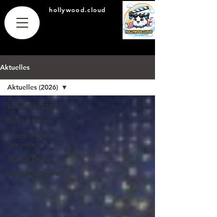
hollywood.cloud
Aktuelles
Aktuelles (2026)
Aktuelles (2026)
Neu im Kino
Serien, Filme,
Streaming
Stars & Dokus
Awards & Events