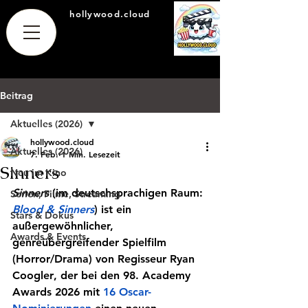
hollywood.cloud
Beitrag
Aktuelles (2026)
hollywood.cloud
Aktuelles (2026)
7. Feb.
1 Min. Lesezeit
Sinners
Neu im Kino
Sinners
 (im deutschsprachigen Raum: 
Serien, Filme, Streaming
Blood & Sinners
) ist ein 
Stars & Dokus
außergewöhnlicher, 
Awards & Events
genreübergreifender Spielfilm 
(Horror/Drama) von Regisseur 
Ryan 
Coogler
, der bei den 
98. Academy 
Awards 2026
 mit 
16 Oscar-