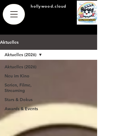
hollywood.cloud
Aktuelles
Aktuelles (2026)
Aktuelles (2026)
Neu im Kino
Serien, Filme,
Streaming
Stars & Dokus
Awards & Events