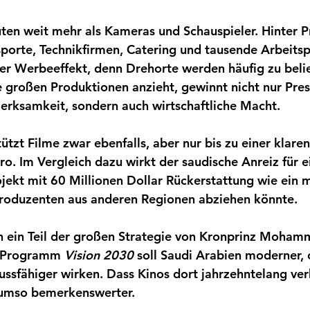
ten weit mehr als Kameras und Schauspieler. Hinter P
sporte, Technikfirmen, Catering und tausende Arbeitsp
r Werbeeffekt, denn Drehorte werden häufig zu beli
e großen Produktionen anzieht, gewinnt nicht nur Pres
erksamkeit, sondern auch wirtschaftliche Macht.
ützt Filme zwar ebenfalls, aber nur bis zu einer klar
ro. Im Vergleich dazu wirkt der saudische Anreiz für e
ojekt mit 60 Millionen Dollar Rückerstattung wie ein m
roduzenten aus anderen Regionen abziehen könnte.
h ein Teil der großen Strategie von Kronprinz Moham
 Programm 
Vision 2030
 soll Saudi Arabien moderner, 
lussfähiger wirken. Dass Kinos dort jahrzehntelang ve
umso bemerkenswerter. 