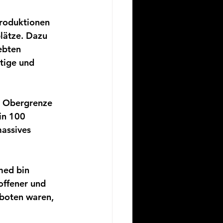
roduktionen 
lätze. Dazu 
ebten 
tige und 
en Obergrenze 
in 100 
assives 
med bin 
offener und 
rboten waren, 