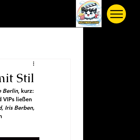
it Stil
 Berlin
, kurz: 
 VIPs ließen 
, Iris Berben, 
m 