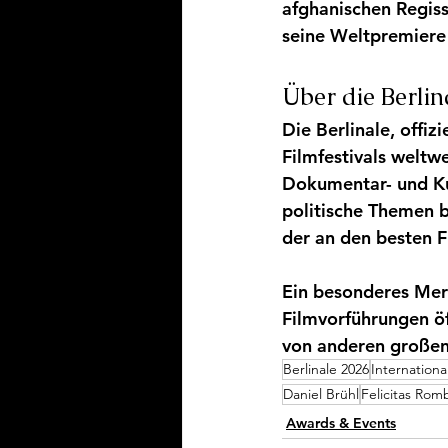
afghanischen Regiss
seine Weltpremiere 
Über die Berlin
Die Berlinale, offizie
Filmfestivals weltwe
Dokumentar- und Kur
politische Themen b
der an den besten 
Ein besonderes Merk
Filmvorführungen öf
von anderen großen 
Berlinale 2026
Internationa
Daniel Brühl
Felicitas Rom
Awards & Events