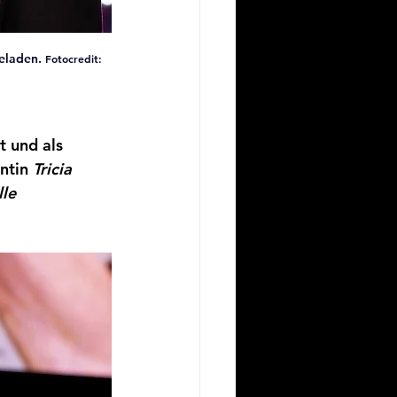
eladen. 
Fotocredit: 
t und als 
ntin 
Tricia 
le 