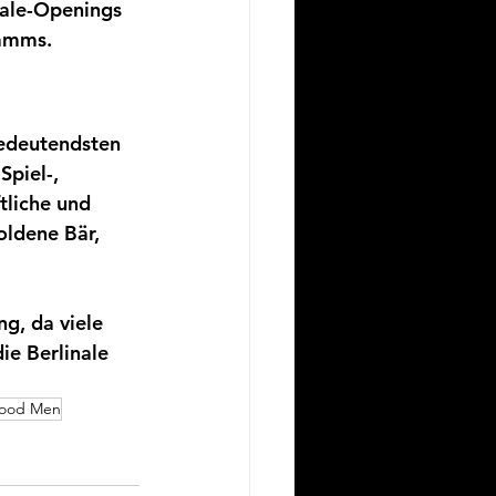
nale-Openings 
ramms.
bedeutendsten 
Spiel-, 
tliche und 
oldene Bär, 
g, da viele 
ie Berlinale 
ood Men