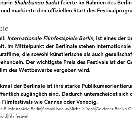
eurin 
Shahrbanoo Sadat
 feierte im Rahmen des Berli
und markierte den offiziellen Start des Festivalprog
ale
ll: 
Internationale Filmfestspiele Berlin
, ist eines der 
it. Im Mittelpunkt der Berlinale stehen internationale 
zfilme, die sowohl künstlerische als auch gesellschaf
ehandeln. Der wichtigste Preis des Festivals ist der G
Film des Wettbewerbs vergeben wird.
mal der Berlinale ist ihre starke Publikumsorientierun
fentlich zugänglich sind. Dadurch unterscheidet sich d
Filmfestivals wie Cannes oder Venedig.
le Filmfestspiele Berlin
Armani beauty
Michelle Yeoh
Goldener Bär
No G
bold
Filmfestival