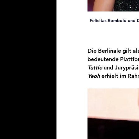
Felicitas Rombold und 
Die Berlinale gilt a
bedeutende Plattfor
Tuttle
 und Jurypräsi
Yeoh
 erhielt im Rah