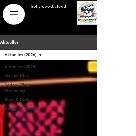
hollywood.cloud
Aktuelles
Aktuelles (2026)
Aktuelles (2026)
Neu im Kino
Serien, Filme,
Streaming
Stars & Dokus
Awards & Events