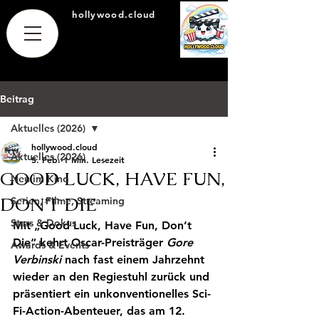
hollywood.cloud
Beitrag
Aktuelles (2026)
hollywood.cloud
Aktuelles (2026)
5. Feb.
1 Min. Lesezeit
GOOD LUCK, HAVE FUN,
Neu im Kino
DON’T DIE
Serien, Filme, Streaming
Stars & Dokus
Mit „Good Luck, Have Fun, Don’t 
Die“ kehrt Oscar-Preisträger 
Gore 
Awards & Events
Verbinski
 nach fast einem Jahrzehnt 
wieder an den Regiestuhl zurück und 
präsentiert ein unkonventionelles Sci-
Fi-Action-Abenteuer, das am 12. 