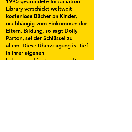
1995 gegründete Imagination
Library verschickt weltweit
kostenlose Bücher an Kinder,
unabhängig vom Einkommen der
Eltern. Bildung, so sagt Dolly
Parton, sei der Schlüssel zu
allem. Diese Überzeugung ist tief
in ihrer eigenen
Lebensgeschichte verwurzelt.
Dolly wurde für ihr Äußeres oft
belächelt und missverstanden.
Die große Perücke, die
funkelnden Outfits, der
überzeichnete Glamour: Dolly
Parton spielte bewusst mit
Klischees. Doch hinter der
schillernden Fassade steckt eine