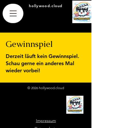
hollywood.cloud
Gewinnspiel
Derzeit läuft kein Gewinnspiel.
Schau gerne ein anderes Mal
wieder vorbei!
© 2026 hollywood.cloud
Impressum