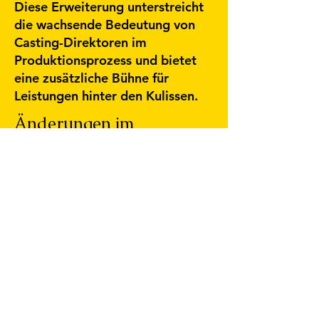
Diese Erweiterung unterstreicht
die wachsende Bedeutung von
Casting-Direktoren im
Produktionsprozess und bietet
eine zusätzliche Bühne für
Leistungen hinter den Kulissen.
Änderungen im
Abstimmungsverfahren
Auch die Regularien zur
Stimmabgabe wurden
überarbeitet: Akademie-
Mitglieder dürfen nur noch in
Kategorien abstimmen, deren
nominierten Filme sie tatsächlich
gesehen und über die offizielle
Academy-Screening-App
dokumentiert haben. Diese